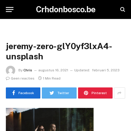
Crhdonbosco.be
jeremy-zero-glY0yf3lxA4-
unsplash
By
Chris
augustus 16, 2021
Updated:
februari 5, 2023
Geen reacties
1 Min Read
Facebook
Twitter
Pinterest