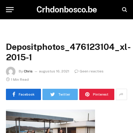
Crhdonbosco.be
Depositphotos_476123104_xl-
2015-1
By
Chris
augustus 16, 2021
Geen reacties
1 Min Read
Facebook
Twitter
Pinterest