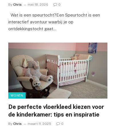
By
Chris
mei 18, 2026
0
Wat is een speurtocht?Een Speurtocht is een
interactief avontuur waarbij je op
ontdekkingstocht gaat…
WONEN
De perfecte vloerkleed kiezen voor
de kinderkamer: tips en inspiratie
By
Chris
maart 11, 2025
0