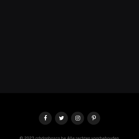
Facebook
Twitter
Instagram
Pinterest
© 2023 crhdonbosco.be Alle rechten voorbehouden.