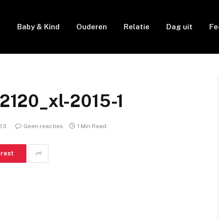
e
Baby & Kind
Ouderen
Relatie
Dag uit
Fe
2120_xl-2015-1
023
Geen reacties
1 Min Read
erest