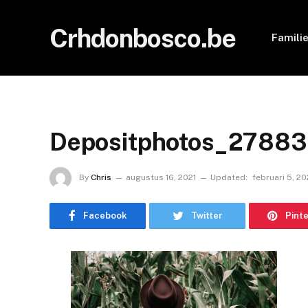
Crhdonbosco.be
Famili
Depositphotos_27883
By
Chris
augustus 16, 2021
Updated:
februari 5, 2
Facebook
Twitter
Pint