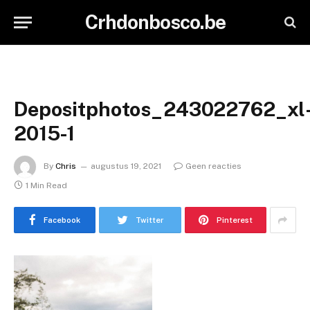
Crhdonbosco.be
Depositphotos_243022762_xl
2015-1
By
Chris
augustus 19, 2021
Geen reacties
1 Min Read
Facebook
Twitter
Pinterest