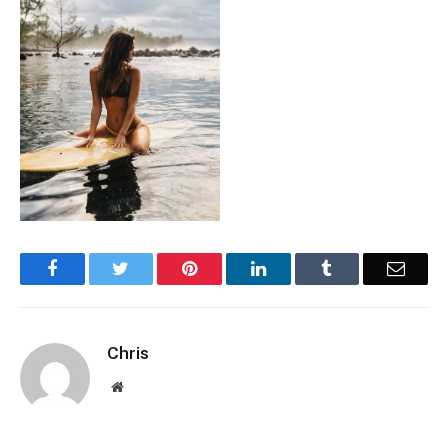
Facebook
Twitter
Pinterest
LinkedIn
Tumblr
Email
Chris
Website